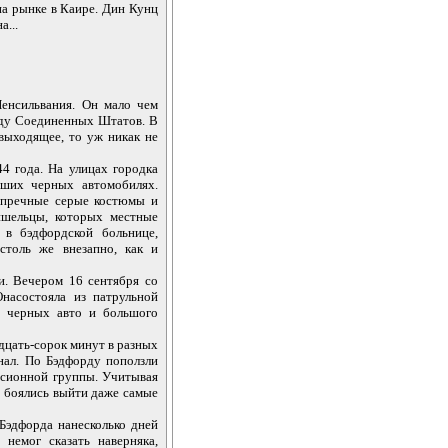
на рынке в Каире. Дин Кунц
а...
енсильвания. Он мало чем
паду Соединенных Штатов. В
 выходящее, то уж никак не
4 года. На улицах городка
ьших черных автомобилях.
упречные серые костюмы и
ишельцы, которых местные
 в бэдфордской больнице,
столь же внезапно, как и
и. Вечером 16 сентября со
насостояла из патрульной
 черных авто и большого
дцать-сорок минут в разных
знал. По Бэдфорду поползли
рсионной группы. Учитывая
у боялись выйти даже самые
Бэдфорда нанесколько дней
немог сказать наверняка,