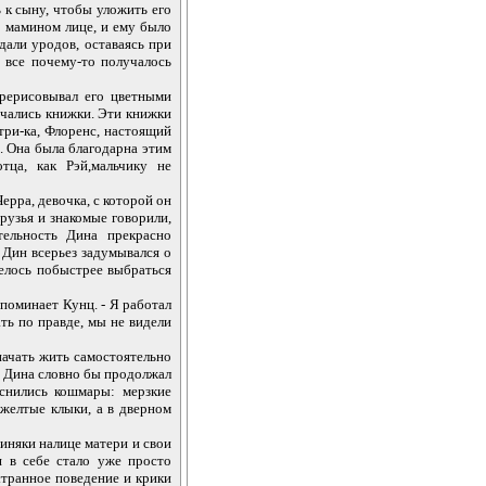
 к сыну, чтобы уложить его
на мамином лице, и ему было
дали уродов, оставаясь при
 все почему-то получалось
рерисовывал его цветными
учались книжки. Эти книжки
три-ка, Флоренс, настоящий
ь. Она была благодарна этим
тца, как Рэй,мальчику не
ерра, девочка, с которой он
рузья и знакомые говорили,
тельность Дина прекрасно
 Дин всерьез задумывался о
телось побыстрее выбраться
споминает Кунц. - Я работал
ать по правде, мы не видели
начать жить самостоятельно
и Дина словно бы продолжал
снились кошмары: мерзкие
 желтые клыки, а в дверном
синяки налице матери и свои
я в себе стало уже просто
странное поведение и крики