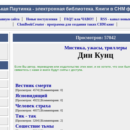
кая Паутинка - электронная библиотека. Книги в CHM 
|
|
|
лавную сайта
Новые поступления
FAQ!! или ЧАВО!!
RSS - канал новых
|
|
ChmBookCreator - программа для создания таких CHM книг
Просмотров: 57042
Мистика, ужасы, триллеры
Дин Кунц
Если Вы автор, переводчик или издательство этих книг, и не хотите, что они б
свяжитесь с нами и книги будут сняты с доступа.
Вестник смерти
[Просмотров: 4574] [Комментариев: 0]
Ясновидящий
[Просмотров: 4923] [Комментариев: 0]
Человек страха
[Просмотров: 4057] [Комментариев: 0]
Тик - так
[Просмотров: 5264] [Комментариев: 2]
Сошествие тьмы