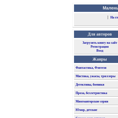
Малень
|
На г
Для авторов
Загрузить книгу на сайт
Регистрация
Вход
Жанры
Фантастика, Фэнтези
Мистика, ужасы, триллеры
Детективы, боевики
Проза, беллетристика
Многоавторские серии
Юмор, детские