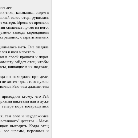
ят лет.
ик тихо, какмышка, сидел в
ьяный голос отца, рушилась
ч матери. Время от времени
тия сыпались прямо на него.
еумело выводя карандашом
страшных, отвратительных
нималась мать. Она гладила
лся и шел в постель.
ал в своей кровати и ждал.
комнату зайдет отец, чтобы
ысы, кишащие в их подвале,
да он находился при деле,
 не хотел - для этого нужно
авались Рэю чем дальше, тем
 приводила ктому, что Рэй
рными пакетами или в луже
и теперь пора возвращаться
я, тем злее и неудержимее
астливого" детства. - Мама
ещала выходить. Когда отец
сь все шрамы, переломы и