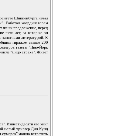
ерситете Шиппенбурга начал
и". Работал координаторам
от жены предложение, перед
е пяти лет, за которые он
с занятиями литературой. К
 общим тиражом свыше 200
тселлеров газеты "Нью-Йорк
 числе "Лицо страха". Живет
в". Изшестидесяти его книг
ый новый триллер Дин Кунц
и сумерек" можно встретить