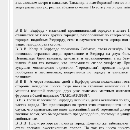
в московском метро и напляжах Таиланда, в нью-йоркской толчее и 
ведет размеренную, респектабельную жизнь. Но есть у него одна тайн
В В В Бэдфорд - маленький провинциальный городок в штате П
отличается от тысяч других городков, разбросанных по северо-за
городах, подобных Бэдфорду, если и случается что-то изряда вон
чаще, чем один раз в сто лет.
В В В Когда в Бэдфорде произошло Событие, стоял сентябрь 194
появились странные люди, приехавшие в Бэдфорд на двух бол
Незнакомцы были вежливы, деловиты и неразговорчивы, а их без
шляпы были так похожи, что напоминали скорее униформу. Пр
кумушки моментально окрестили "городскими", провели полдня
пообедали в местномкафе, покрутились по городу и умчались 
появились.
В В В А через несколько дней в Бэдфорд снова пожаловали гост
стороны западного шоссе сюда въехала странная автоколонна. О
машины военной полиции, двух уже знакомых местным жителям
фургона с белой надписью "ЛАБОРАТОРИЯ".
В В В Гости колесили по Бэдфорду всю ночь, делая остановки по три
частях города. Что происходило во время этих стоянок,никто не 
слухи, что правительство ищет здесьтайный штаб германской диве
военное время, это былодовольно правдоподобно, поэтому на улиц
любопытные.
В В В Под утро кортеж покинул город. Конечно же, забегаловки 
стали аренами ожесточенных споров. Но так как никто ничего 