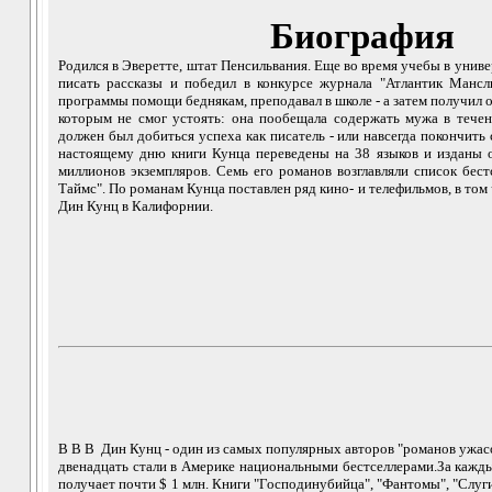
Биография
Родился в Эверетте, штат Пенсильвания. Еще во время учебы в унив
писать рассказы и победил в конкурсе журнала "Атлантик Мансл
программы помощи беднякам, преподавал в школе - а затем получил 
которым не смог устоять: она пообещала содержать мужа в течени
должен был добиться успеха как писатель - или навсегда покончить 
настоящему дню книги Кунца переведены на 38 языков и изданы
миллионов экземпляров. Семь его романов возглавляли список бес
Таймс". По романам Кунца поставлен ряд кино- и телефильмов, в том
Дин Кунц в Калифорнии.
В В В Дин Кунц - один из самых популярных авторов "романов ужасо
двенадцать стали в Америке национальными бестселлерами.За кажд
получает почти $ 1 млн. Книги "Господинубийца", "Фантомы", "Слуг