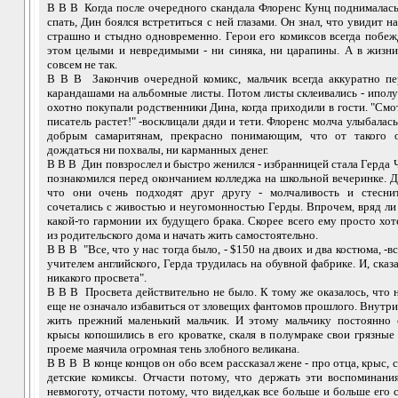
В В В Когда после очередного скандала Флоренс Кунц поднималась
спать, Дин боялся встретиться с ней глазами. Он знал, что увидит 
страшно и стыдно одновременно. Герои его комиксов всегда побеж
этом целыми и невредимыми - ни синяка, ни царапины. А в жизни
совсем не так.
В В В Закончив очередной комикс, мальчик всегда аккуратно пе
карандашами на альбомные листы. Потом листы склеивались - ипол
охотно покупали родственники Дина, когда приходили в гости. "Смо
писатель растет!" -восклицали дяди и тети. Флоренс молча улыбалас
добрым самаритянам, прекрасно понимающим, что от такого о
дождаться ни похвалы, ни карманных денег.
В В В Дин повзрослел и быстро женился - избранницей стала Герда Ч
познакомился перед окончанием колледжа на школьной вечеринке. Д
что они очень подходят друг другу - молчаливость и стесни
сочетались с живостью и неугомонностью Герды. Впрочем, вряд ли
какой-то гармонии их будущего брака. Скорее всего ему просто хо
из родительского дома и начать жить самостоятельно.
В В В "Все, что у нас тогда было, - $150 на двоих и два костюма, -в
учителем английского, Герда трудилась на обувной фабрике. И, сказ
никакого просвета".
В В В Просвета действительно не было. К тому же оказалось, что 
еще не означало избавиться от зловещих фантомов прошлого. Внутр
жить прежний маленький мальчик. И этому мальчику постоянно 
крысы копошились в его кроватке, скаля в полумраке свои грязные
проеме маячила огромная тень злобного великана.
В В В В конце концов он обо всем рассказал жене - про отца, крыс, 
детские комиксы. Отчасти потому, что держать эти воспоминани
невмоготу, отчасти потому, что видел,как все больше и больше его 