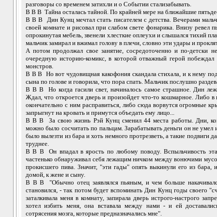
разговоры со временем затихли и о Событии стализабывать.
В В В Тайна осталась тайной. По крайней мере на ближайшие пятьдес
В В В Дин Кунц мечтал стать писателем с детства. Вечерами мальч
своей комнате и рисовал при слабом свете фонарика. Внизу ревел п
опрокинутая мебель, звенели хлесткие оплеухи и слышался тихий пла
мальчик замирал и вжимал голову в плечи, словно эти удары и прокля
А потом продолжал свое занятие, сосредоточенно и по-детски н
очередную историю-комикс, в которой отважный герой побеждал 
монстров.
В В В Но вот чудовищная какофония скандала стихала, и к нему под
сына по голове и говорила, что пора спать. Мальчик послушно раздева
В В В Но когда гасили свет, начиналось самое страшное. Дин леж
Ждал, что откроется дверь и произойдет что-то кошмарное. Либо в 
окончательно с ним расправиться, либо сюда ворвутся огромные кр
запрыгнут на кровать и примутся объедать ему лицо...
В В В За свою жизнь Рэй Кунц сменил 44 места работы. Дни, ког
можно было сосчитать по пальцам. Зарабатывать деньги он не умел и
было вылезти из бара и хоть немного протрезветь, а такие подвиги д
труднее.
В В В Он впадал в ярость по любому поводу. Вспыльчивость эта
частенько обнаруживал себя лежащим ничком между вонючими мусо
прокисшего пива. Значит, "эти гады" опять выкинули его из бара, 
домой, к жене и сыну.
В В В "Обычно отец заявлялся пьяным, и чем больше накачивалс
становился, - так потом будет вспоминать Дин Кунц годы своего "сч
заталкивала меня в комнату, запирала дверь истрого-настрого запр
хотел избить меня, она вставала между нами - и ей доставали
сотрясения мозга, которые предназначались мне".