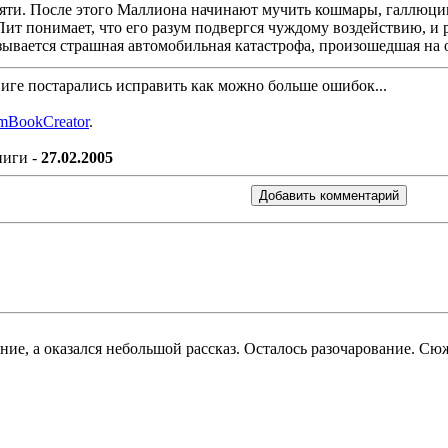
мяти. После этого Маллиона начинают мучить кошмары, галлюци
ит понимает, что его разум подвергся чуждому воздействию, и 
зывается страшная автомобильная катастрофа, произошедшая на 
книге постарались исправить как можно больше ошибок...
mBookCreator
.
ниги -
27.02.2005
ние, а оказался небольшой рассказ. Осталось разочарование. Сю