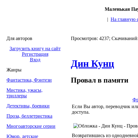
Маленькая Пау
|
На главную 
Для авторов
Просмотров: 4237; Скачиваний
Загрузить книгу на сайт
Регистрация
Вход
Дин Кунц
Жанры
Провал в памяти
Фантастика, Фэнтези
Мистика, ужасы,
триллеры
Фр
Детективы, боевики
Если Вы автор, переводчик или
доступа.
Проза, беллетристика
Многоавторские серии
Возвратившись из однодневной 
Юмор, детские