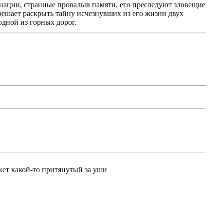
нации, странные провалыв памяти, его преследуют зловещие
решает раскрыть тайну исчезнувших из его жизни двух
одной из горных дорог.
жет какой-то притянутый за уши