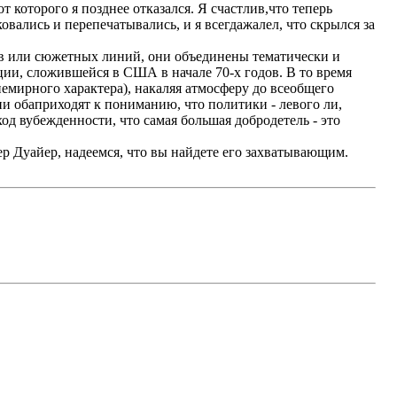
 которого я позднее отказался. Я счастлив,что теперь
вались и перепечатывались, и я всегдажалел, что скрылся за
ев или сюжетных линий, они объединены тематически и
ии, сложившейся в США в начале 70-х годов. В то время
емирного характера), накаляя атмосферу до всеобщего
и обаприходят к пониманию, что политики - левого ли,
од вубежденности, что самая большая добродетель - это
ер Дуайер, надеемся, что вы найдете его захватывающим.