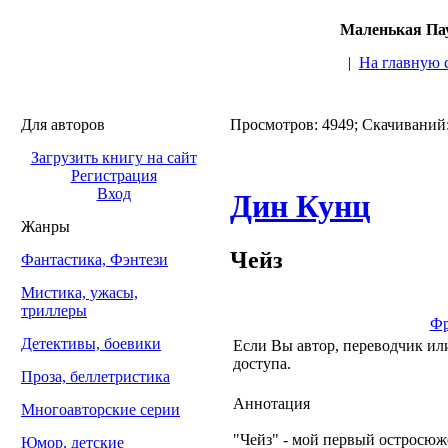
Маленькая Пау
|
На главную 
Для авторов
Просмотров: 4949; Скачиваний
Загрузить книгу на сайт
Регистрация
Вход
Дин Кунц
Жанры
Чейз
Фантастика, Фэнтези
Мистика, ужасы,
триллеры
Фр
Детективы, боевики
Если Вы автор, переводчик или
доступа.
Проза, беллетристика
Аннотация
Многоавторские серии
"Чейз" - мой первый остросюж
Юмор, детские