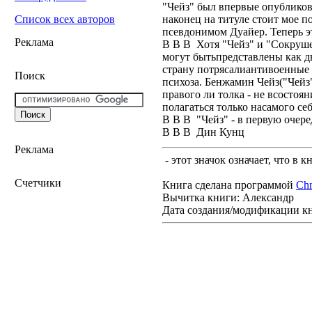
"Чейз" был впервые опубликова
наконец на титуле стоит мое п
Список всех авторов
псевдонимом Дуайер. Теперь э
Реклама
В В В Хотя "Чейз" и "Сокруше
могут бытьпредставлены как д
страну потрясалиантивоенные 
Поиск
психоза. Бенжамин Чейз("Чейз
правого ли толка - не всостоя
полагаться только насамого себ
В В В "Чейз" - в первую очере
В В В Дин Кунц
Реклама
- этот значок означает, что в 
Счетчики
Книга сделана программой
Ch
Вычитка книги: Александр
Дата создания/модификации к