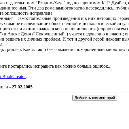
н издательством "Рэндом-Хаус"под псевдонимом К. Р. Дуайер, от
одлинное имя. Эти два романамногократно переводились, публико
та оплошность исправлена.
нный" - самостоятельные произведения и в них нетобщих геро
вухтомное исследование общественной и психологическойситуац
протесты и акции гражданского неповиновения (порою совсем н
") и Алекс Доил ("Сокрушенный") учатся недоверию к власти; он
нии решить их личных проблем. И тот и другой герой находят вых
я.
дь триллер. Как я, так и без сожаленияпохороненный мною мист
книге постарались исправить как можно больше ошибок...
mBookCreator
.
ниги -
27.02.2005