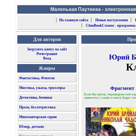
Маленькая Паутинка - электронная
|
|
|
На главную сайта
Новые поступления
|
ChmBookCreator - программа
Для авторов
Про
Загрузить книгу на сайт
Регистрация
Юрий Б
Вход
К
Жанры
Фантастика, Фэнтези
Фрагмент
Мистика, ужасы, триллеры
Если Вы автор, переводчик или из
Детективы, боевики
свяжитесь с нами и книги будут сня
Проза, беллетристика
Многоавторские серии
Юмор, детские