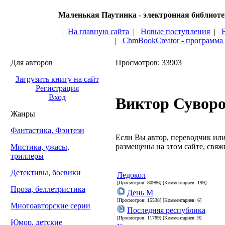
Маленькая Паутинка - электронная библиот
|
На главную сайта
|
Новые поступления
|
|
ChmBookCreator - программа
Для авторов
Просмотров: 33903
Загрузить книгу на сайт
Регистрация
Вход
Виктор Сувор
Жанры
Фантастика, Фэнтези
Если Вы автор, переводчик или 
размещены на этом сайте, свяжи
Мистика, ужасы,
триллеры
Детективы, боевики
Ледокол
[Просмотров: 80986] [Комментариев: 199]
Проза, беллетристика
День М
[Просмотров: 15538] [Комментариев: 6]
Многоавторские серии
Последняя республика
[Просмотров: 11789] [Комментариев: 9]
Юмор, детские