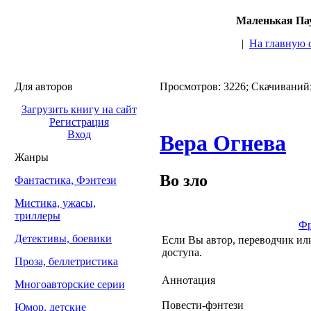
Маленькая Пау
|
На главную 
Для авторов
Просмотров: 3226; Скачиваний
Загрузить книгу на сайт
Регистрация
Вход
Вера Огнева
Жанры
Во зло
Фантастика, Фэнтези
Мистика, ужасы,
триллеры
Фр
Детективы, боевики
Если Вы автор, переводчик или
доступа.
Проза, беллетристика
Аннотация
Многоавторские серии
Повести-фэнтези
Юмор, детские