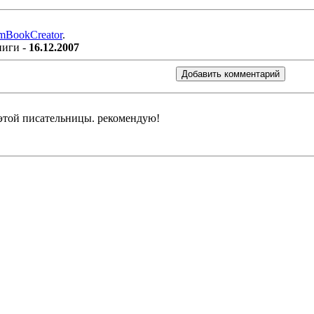
mBookCreator
.
ниги -
16.12.2007
 этой писательницы. рекомендую!