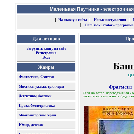
Маленькая Паутинка - электронная
|
|
|
На главную сайта
Новые поступления
|
ChmBookCreator - программа
Для авторов
Про
Загрузить книгу на сайт
Регистрация
Вход
Башн
Жанры
ци
Фантастика, Фэнтези
Фрагмент
Мистика, ужасы, триллеры
Если Вы автор, переводчик или из
Детективы, боевики
свяжитесь с нами и книги будут сня
Проза, беллетристика
Многоавторские серии
Юмор, детские