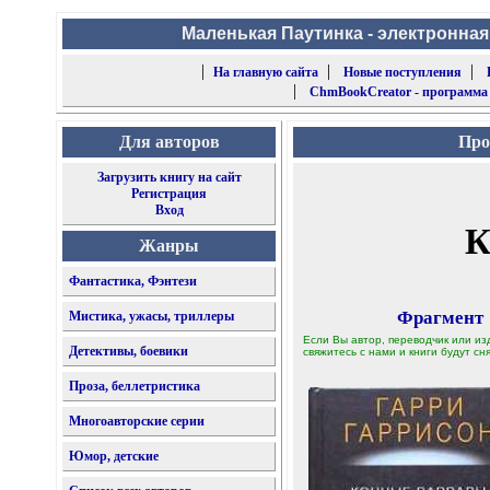
Маленькая Паутинка - электронная
|
|
|
На главную сайта
Новые поступления
|
ChmBookCreator - программа
Для авторов
Про
Загрузить книгу на сайт
Регистрация
Вход
К
Жанры
Фантастика, Фэнтези
Фрагмент
Мистика, ужасы, триллеры
Если Вы автор, переводчик или из
Детективы, боевики
свяжитесь с нами и книги будут сня
Проза, беллетристика
Многоавторские серии
Юмор, детские