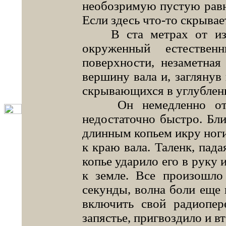
необозримую пустую равн
Если здесь что-то скрывае
В ста метрах от изго
окруженный естествен
поверхности, незаметная 
вершину вала и, заглянув 
скрывающихся в углублен
Он немедленно отпря
недостаточно быстро. Бл
длинным копьем икру ноги
к краю вала. Таленк, пада
копье ударило его в руку 
к земле. Все произошло
секунды, волна боли еще 
включить свой радиопере
запястье, пригвоздило и в