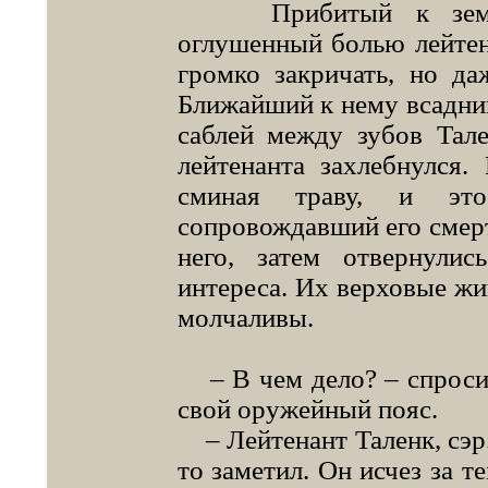
Прибитый к земле, 
оглушенный болью лейтен
громко закричать, но да
Ближайший к нему всадник
саблей между зубов Тале
лейтенанта захлебнулся.
сминая траву, и это
сопровождавший его смерт
него, затем отвернули
интереса. Их верховые жи
молчаливы.
– В чем дело? – спросил
свой оружейный пояс.
– Лейтенант Таленк, сэр. 
то заметил. Он исчез за т