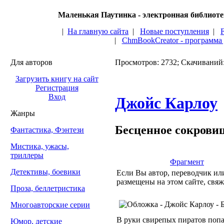
Маленькая Паутинка - электронная библиот
|
На главную сайта
|
Новые поступления
|
|
ChmBookCreator - программа
Для авторов
Просмотров: 2732; Скачиваний
Загрузить книгу на сайт
Регистрация
Вход
Джойс Карлоу
Жанры
Бесценное сокрови
Фантастика, Фэнтези
Мистика, ужасы,
триллеры
Фрагмент
Детективы, боевики
Если Вы автор, переводчик или
размещены на этом сайте, свяж
Проза, беллетристика
Многоавторские серии
В руки свирепых пиратов попа
Юмор, детские