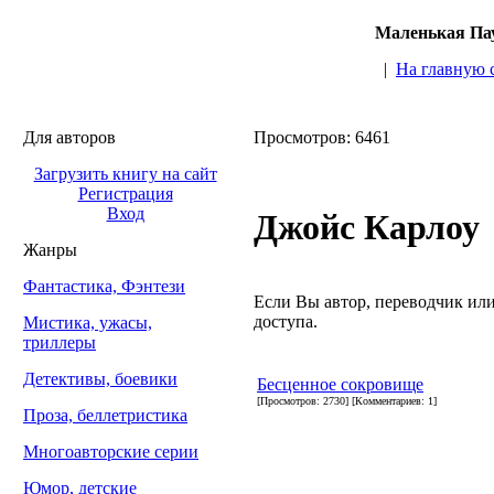
Маленькая Пау
|
На главную 
Для авторов
Просмотров: 6461
Загрузить книгу на сайт
Регистрация
Вход
Джойс Карлоу
Жанры
Фантастика, Фэнтези
Если Вы автор, переводчик или 
доступа.
Мистика, ужасы,
триллеры
Детективы, боевики
Бесценное сокровище
[Просмотров: 2730] [Комментариев: 1]
Проза, беллетристика
Многоавторские серии
Юмор, детские