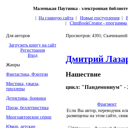
Маленькая Паутинка - электронная библиот
|
На главную сайта
|
Новые поступления
|
|
ChmBookCreator - программа
Для авторов
Просмотров: 4391; Скачиваний
Загрузить книгу на сайт
Регистрация
Вход
Дмитрий Лаза
Жанры
Нашествие
Фантастика, Фэнтези
Мистика, ужасы,
цикл: "Пандемониум" - 
триллеры
Детективы, боевики
Фрагмент
Проза, беллетристика
Если Вы автор, переводчик или
размещены на этом сайте, свяж
Многоавторские серии
Юмор, детские