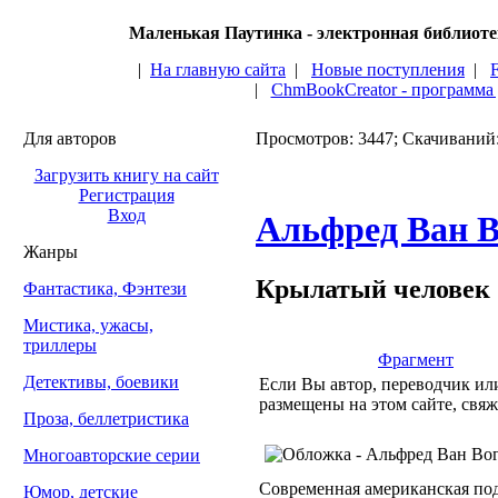
Маленькая Паутинка - электронная библиот
|
На главную сайта
|
Новые поступления
|
|
ChmBookCreator - программа
Для авторов
Просмотров: 3447; Скачиваний
Загрузить книгу на сайт
Регистрация
Вход
Альфред Ван В
Жанры
Крылатый человек
Фантастика, Фэнтези
Мистика, ужасы,
триллеры
Фрагмент
Детективы, боевики
Если Вы автор, переводчик или
размещены на этом сайте, свяж
Проза, беллетристика
Многоавторские серии
Современная американская подв
Юмор, детские