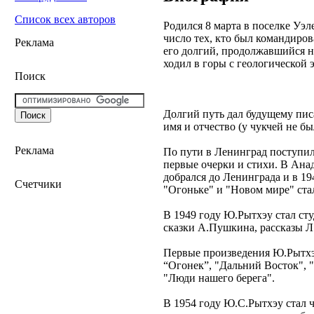
Список всех авторов
Родился 8 марта в поселке Уэл
число тех, кто был командиров
Реклама
его долгий, продолжавшийся не
ходил в горы с геологической 
Поиск
Долгий путь дал будущему пис
имя и отчество (у чукчей не б
Реклама
По пути в Ленинград поступил 
первые очерки и стихи. В Ан
добрался до Ленинграда и в 19
Счетчики
"Огоньке" и "Новом мире" стал
В 1949 году Ю.Рытхэу стал ст
сказки А.Пушкина, рассказы Л
Первые произведения Ю.Рытхэу
“Огонек”, "Дальний Восток", 
"Люди нашего берега".
В 1954 году Ю.С.Рытхэу стал 