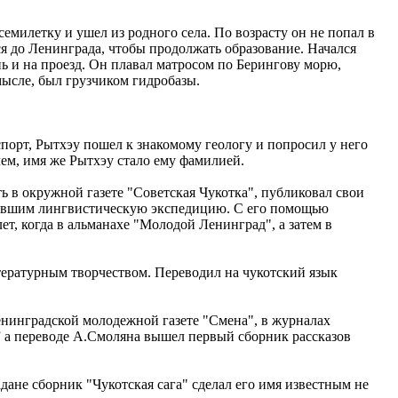
емилетку и ушел из родного села. По возрасту он не попал в
ся до Ленинграда, чтобы продолжать образование. Начался
нь и на проезд. Он плавал матросом по Берингову морю,
мысле, был грузчиком гидробазы.
орт, Рытхэу пошел к знакомому геологу и попросил у него
чем, имя же Рытхэу стало ему фамилией.
ь в окружной газете "Советская Чукотка", публиковал свои
лявшим лингвистическую экспедицию. С его помощью
ет, когда в альманахе "Молодой Ленинград", а затем в
тературным творчеством. Переводил на чукотский язык
нинградской молодежной газете "Смена", в журналах
я” а переводе А.Смоляна вышел первый сборник рассказов
ане сборник "Чукотская сага" сделал его имя известным не