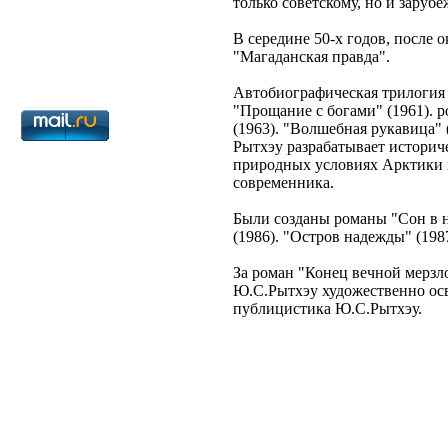
только советскому, но и заруб
В середине 50-х годов, после 
"Магаданская правда".
Автобиографическая трилогия Ю
"Прощание с богами" (1961). р
(1963). "Волшебная рукавица" 
Рытхэу разрабатывает историч
природных условиях Арктики к
современника.
Были созданы романы "Сон в на
(1986). "Остров надежды" (19
За роман "Конец вечной мерз
Ю.С.Рытхэу художественно осв
публицистика Ю.С.Рытхэу.
Реклама