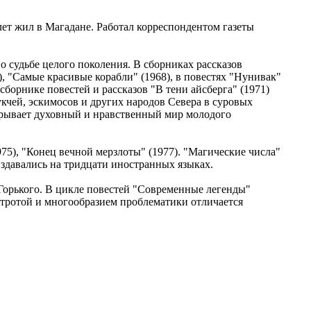
лет жил в Магадане. Работал корреспондентом газеты
о судьбе целого поколения. В сборниках рассказов
, "Самые красивые корабли" (1968), в повестях "Нунивак"
сборнике повестей и рассказов "В тени айсберга" (1971)
кчей, эскимосов и других народов Севера в суровых
крывает духовный и нравственный мир молодого
975), "Конец вечной мерзлоты" (1977). "Магические числа"
издавались на тридцати иностранных языках.
орького. В цикле повестей "Современные легенды"
тротой и многообразием проблематики отличается