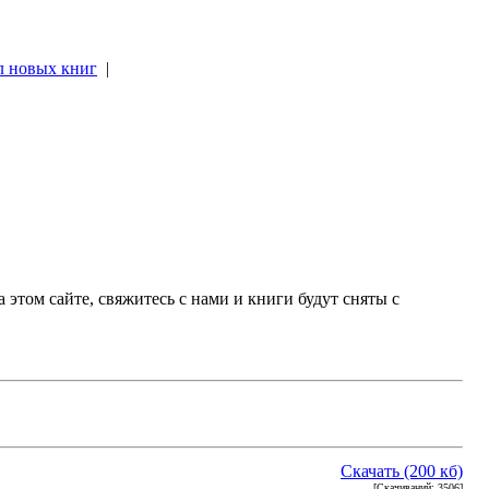
л новых книг
|
|
 этом сайте, свяжитесь с нами и книги будут сняты с
Скачать (200 кб)
[Скачиваний: 3506]