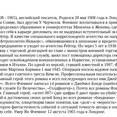
- 1965), английский писатель. Родился 28 мая 1908 года в Лонд
а Сомме, был другом У. Черчилля. Флеминг воспитывался в пр
 продолжил образование в университетах Мюнхена и Женевы, гд
вил себя к карьере дипломата, но не выдержал вступительный э
йтер. В качестве специального корреспонденте агентства он нап
Метрополитен-Виккерс», обвинявшимися в шпионаже и вредител
предприятие и уходит из агентства Рейтер. Но через 5 лет в 193
кву с торговой делегацией во главе с министром внешней торгов
ванный на военную службу, занял пост помощника директора с
водит освобождением военнопленных в Норвегии, устанавливает
ков в Италии. По одной из версий, ставшей известной в 1997,
нию Мартина Бормана 1 мая 1945. Операция носила кодовое наз
й отдел газетного треста Кемсли. Профессиональная писательска
Главный герой этого романа и всех последующих носил имя Джейм
». Всего Флеминг написал 14 романов о Джеймсе Бонде (наибол
й службе Ее Величества», «Голдфингер»). Почти все романы Фл
. Главный герой, «агент 007» (две цифры 0 дают право на убий
й в достижении своих целей Бонд во всех романах «бондианы» вс
ведливости, олицетворяя такие понятия, как «долг» и «верност
торую фантастичность событий и ситуаций точность автора в опи
у себе. Умер Ян Флеминг 12 августа 1965 года в Лондоне.