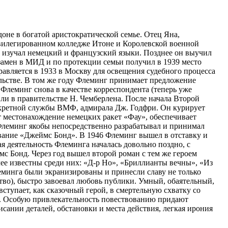
оне в богатой аристократической семье. Отец Яна,
ивилегированном колледже Итоне и Королевской военной
е изучал немецкий и французский языки. Позднее он выучил
кзамен в МИД и по протекции семьи получил в 1939 место
равляется в 1933 в Москву для освещения судебного процесса
ьстве. В том же году Флеминг принимает предложение
8 Флеминг снова в качестве корреспондента (теперь уже
ли в правительстве Н. Чемберлена. После начала Второй
екретной службы ВМФ, адмирала Дж. Годфри. Он курирует
 местонахождение немецких ракет «Фау», обеспечивает
 Флеминг якобы непосредственно разрабатывал и принимал
вание «Джеймс Бонд». В 1946 Флеминг вышел в отставку и
я деятельность Флеминга началась довольно поздно, с
с Бонд. Через год вышел второй роман с тем же героем
ее известны среди них: «Д-р Но», «Бриллианты вечны», «Из
еминга были экранизированы и принесли славу не только
ство), быстро завоевал любовь публики. Умный, обаятельный,
тупает, как сказочный герой, в смертельную схватку со
ь». Особую привлекательность повествованию придают
сании деталей, обстановки и места действия, легкая ирония