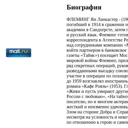
Биография
ФЛЕМИНГ Ян Ланкастер - (1908 
погибший в 1914 в сражении н
академии в Сандхерсте, затем
и русский язык. Флеминг гото
корреспондента в Агентстве Ре
над сотрудниками компании «
войти партнером в банковское 
газеты «Таймс») посещает Мос
мировой войны Флеминг, приз
ряд секретных операций, руко
разведданными высадку союзни
участие в операции по похище
до 1959 возглавлял иностранны
романа «Кафе Рояль» (1953). 
«Живи и пусть умирают другие
России с любовью», «На тайно
писателю, но и многим актерам
жесткий и неизменно удачливы
Злом на стороне Добра и Спра
несмотря на условность и неко
по отношению к герою и самом