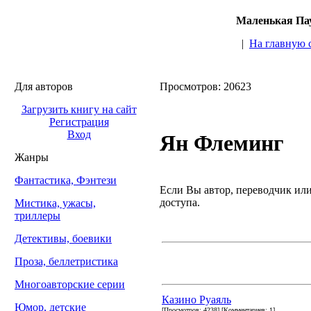
Маленькая Пау
|
На главную 
Для авторов
Просмотров: 20623
Загрузить книгу на сайт
Регистрация
Вход
Ян Флеминг
Жанры
Фантастика, Фэнтези
Если Вы автор, переводчик или 
доступа.
Мистика, ужасы,
триллеры
Детективы, боевики
Проза, беллетристика
Многоавторские серии
Казино Руаяль
Юмор, детские
[Просмотров: 4238] [Комментариев: 1]