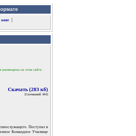
формате
|
 книг
ыли размещены на этом сайте,
Скачать (283 кб)
[Скачиваний: 864]
еннослужащего. Поступал в
оенное Командное Училище