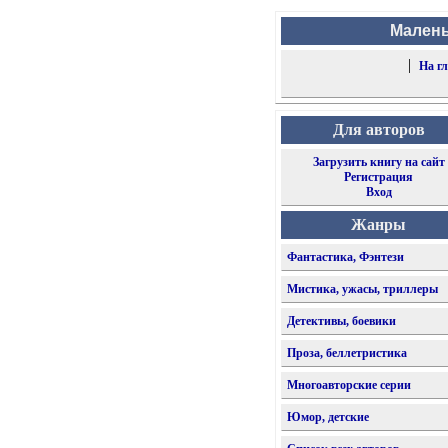
Малень
|
На г
Для авторов
Загрузить книгу на сайт
Регистрация
Вход
Жанры
Фантастика, Фэнтези
Мистика, ужасы, триллеры
Детективы, боевики
Проза, беллетристика
Многоавторские серии
Юмор, детские