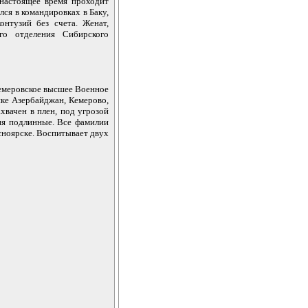
 настоящее время проходит
ся в командировках в Баку,
онтузий без счета. Женат,
го отделения Сибирского
Кемеровское высшее Военное
ке Азербайджан, Кемерово,
хвачен в плен, под угрозой
ия подлинные. Все фамилии
сноярске. Воспитывает двух