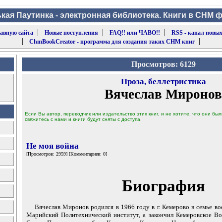
кая Паутинка - электронная библиотека. Книги в CHM 
|
|
|
лавную сайта
Новые поступления
FAQ!! или ЧАВО!!
RSS - канал новых
|
|
ChmBookCreator - программа для создания таких CHM книг
Просмотров: 6129
Проза, беллетристика
Вячеслав Миронов
Если Вы автор, переводчик или издательство этих книг, и не хотите, что они б
свяжитесь с нами и книги будут сняты с доступа.
Не моя война
[Просмотров: 2959] [Комментариев: 0]
Биография
Вячеслав Миронов родился в 1966 году в г. Кемерово в семье во
Марийский Политехнический институт, а закончил Кемеровское В