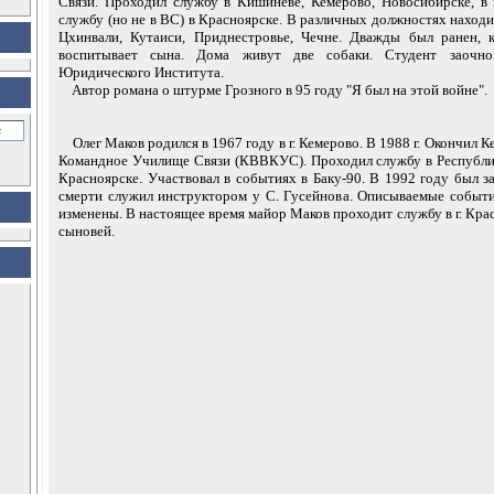
Связи. Проходил службу в Кишиневе, Кемерово, Новосибирске, в
службу (но не в ВС) в Красноярске. В различных должностях находил
Цхинвали, Кутаиси, Приднестровье, Чечне. Дважды был ранен, к
воспитывает сына. Дома живут две собаки. Студент заочно
Юридического Института.
Автор романа о штурме Грозного в 95 году "Я был на этой войне".
Олег Маков родился в 1967 году в г. Кемерово. В 1988 г. Окончил 
Командное Училище Связи (КВВКУС). Проходил службу в Республи
Красноярске. Участвовал в событиях в Баку-90. В 1992 году был за
смерти служил инструктором у С. Гусейнова. Описываемые событ
изменены. В настоящее время майор Маков проходит службу в г. Кра
сыновей.