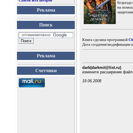
Список всех авторов
безразде
на помощ
Реклама
защитник
Поиск
Книга сделана программой
Ch
Дата создания/модификации к
Реклама
dark(darkmit@list.ru)
Счетчики
измените расширение файла
19.06.2008