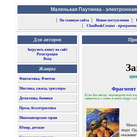
Маленькая Паутинка - электронная
|
|
|
На главную сайта
Новые поступления
|
ChmBookCreator - программа
Для авторов
Про
Загрузить книгу на сайт
Регистрация
Вход
За
Жанры
цик
Фантастика, Фэнтези
Фрагмент
Мистика, ужасы, триллеры
Если Вы автор, переводчик или из
Детективы, боевики
свяжитесь с нами и книги будут сня
Проза, беллетристика
Многоавторские серии
Много бе
Юмор, детские
люди. Од
оказывае