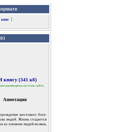
формате
|
 книг
203
 книгу (341 кб)
 были размещены на этом сайте,
Аннотация
рождение жестокого бога-
илы людей. Жизнь создается
ра из племени людей-волков,