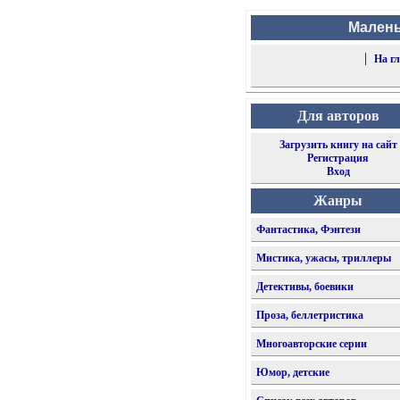
Малень
|
На г
Для авторов
Загрузить книгу на сайт
Регистрация
Вход
Жанры
Фантастика, Фэнтези
Мистика, ужасы, триллеры
Детективы, боевики
Проза, беллетристика
Многоавторские серии
Юмор, детские