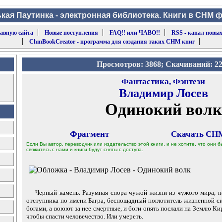
кая Паутинка - электронная библиотека. Книги в CHM 
|
|
|
лавную сайта
Новые поступления
FAQ!! или ЧАВО!!
RSS - канал новых
|
|
ChmBookCreator - программа для создания таких CHM книг
Просмотров: 3868; Скачиваний: 2
Фантастика, Фэнтези
Владимир Лосев
Одинокий волк
Фрагмент
Скачать CHM
Если Вы автор, переводчик или издательство этой книги, и не хотите, что они
свяжитесь с нами и книги будут сняты с доступа.
Черный камень. Разумная спора чужой жизни из чужого мира, по
отступника по имени Багра, беспощадный поглотитель жизненной с
богами, а воюют за нее смертные, и боги опять послали на Землю Ки
чтобы спасти человечество. Или умереть.