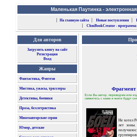
Маленькая Паутинка - электронная
|
|
|
На главную сайта
Новые поступления
|
ChmBookCreator - программа
Для авторов
Про
Загрузить книгу на сайт
Регистрация
Вход
Жанры
Фантастика, Фэнтези
Фрагмент
Мистика, ужасы, триллеры
Если Вы автор, переводчик или из
Детективы, боевики
свяжитесь с нами и книги будут сня
Проза, беллетристика
Многоавторские серии
Не хотел Р
лет зоны
Юмор, детские
получило
группиров