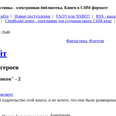
тинка - электронная библиотека. Книги в CHM формате
сайта
|
Новые поступления
|
FAQ!! или ЧАВО!!
|
RSS - кана
|
ChmBookCreator - программа для создания таких CHM книг
: 2648
Фантастика, Фэнтези
йт
героев
иков" - 2
агмент
 издательство этой книги, и не хотите, что они были размещены 
Аннотация