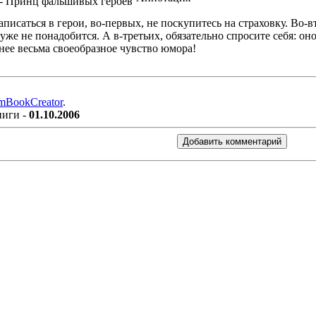
аписаться в герои, во-первых, не поскупитесь на страховку. Во
уже не понадобится. А в-третьих, обязательно спросите себя: он
ее весьма своеобразное чувство юмора!
mBookCreator
.
ниги -
01.10.2006