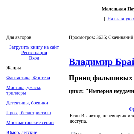
Маленькая Пау
|
На главную 
Для авторов
Просмотров: 3635; Скачиваний
Загрузить книгу на сайт
Регистрация
Вход
Владимир Бра
Жанры
Принц фальшивых 
Фантастика, Фэнтези
Мистика, ужасы,
цикл: "Империя неудачн
триллеры
Детективы, боевики
Фр
Проза, беллетристика
Если Вы автор, переводчик или
доступа.
Многоавторские серии
Юмор, детские