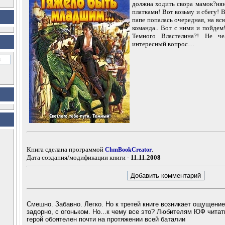
должна ходить свора мамок?ня
платками! Вот возьму и сбегу! В
папе попалась очередная, на вс
команда.. Вот с ними и пойдем!
Темного Властелина?! Не ч
интересный вопрос…
Книга сделана программой
.
ChmBookCreator
Дата создания/модификации книги -
11.11.2008
Смешно. Забавно. Легко. Но к третей книге возникает ощущение 
задорно, с огоньком. Но...к чему все это? Любителям ЮФ читат
герой обоятелен почти на протяжении всей баталии