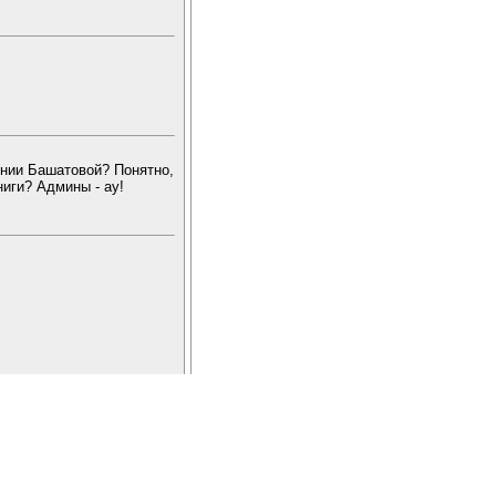
ении Башатовой? Понятно,
ниги? Админы - ау!