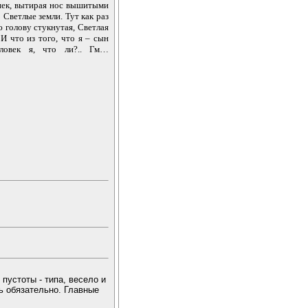
нек, вытирая нос вышитыми
 Светлые земли. Тут как раз
ю голову стукнутая, Светлая
И что из того, что я – сын
еловек я, что ли?.. Гм…
пустоты - типа, весело и
ь обязательно. Главные