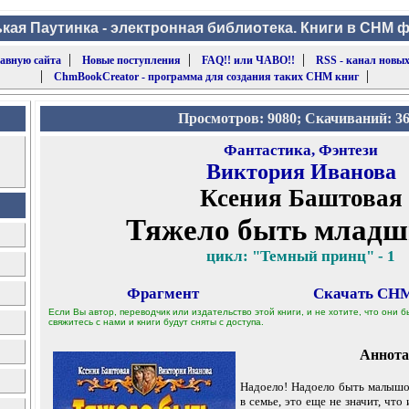
кая Паутинка - электронная библиотека. Книги в CHM 
|
|
|
лавную сайта
Новые поступления
FAQ!! или ЧАВО!!
RSS - канал новых
|
|
ChmBookCreator - программа для создания таких CHM книг
Просмотров: 9080; Скачиваний: 3
Фантастика, Фэнтези
Виктория Иванова
Ксения Баштовая
Тяжело быть млад
цикл: "Темный принц" - 1
Фрагмент
Скачать CHM
Если Вы автор, переводчик или издательство этой книги, и не хотите, что они
свяжитесь с нами и книги будут сняты с доступа.
Аннота
Надоело! Надоело быть малышо
в семье, это еще не значит, что