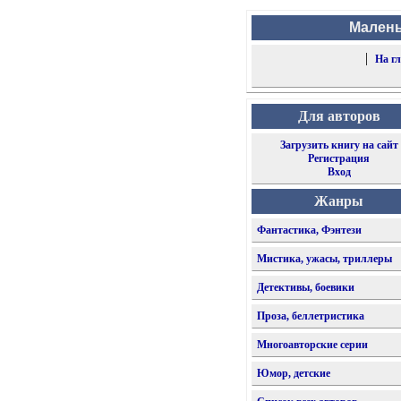
Малень
|
На г
Для авторов
Загрузить книгу на сайт
Регистрация
Вход
Жанры
Фантастика, Фэнтези
Мистика, ужасы, триллеры
Детективы, боевики
Проза, беллетристика
Многоавторские серии
Юмор, детские