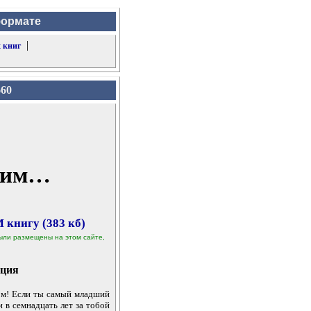
формате
|
 книг
660
шим…
 книгу (383 кб)
 были размещены на этом сайте,
ция
м! Если ты самый младший
 и в семнадцать лет за тобой