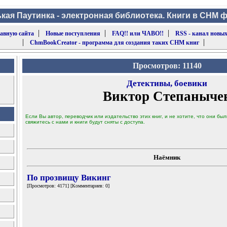
кая Паутинка - электронная библиотека. Книги в CHM 
|
|
|
лавную сайта
Новые поступления
FAQ!! или ЧАВО!!
RSS - канал новых
|
|
ChmBookCreator - программа для создания таких CHM книг
Просмотров: 11140
Детективы, боевики
Виктор Степаныче
Если Вы автор, переводчик или издательство этих книг, и не хотите, что они б
свяжитесь с нами и книги будут сняты с доступа.
Наёмник
По прозвищу Викинг
[Просмотров: 4171] [Комментариев: 0]