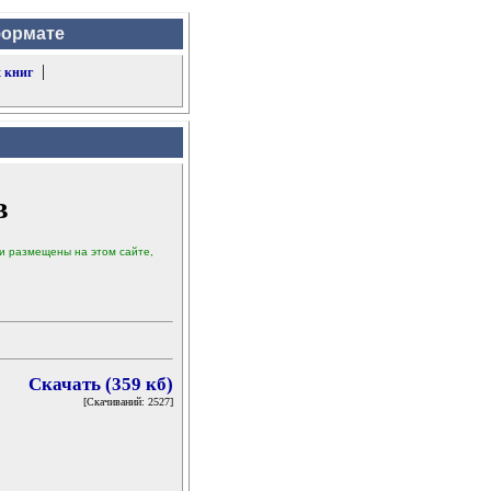
формате
|
 книг
в
ыли размещены на этом сайте,
Скачать (359 кб)
[Скачиваний: 2527]