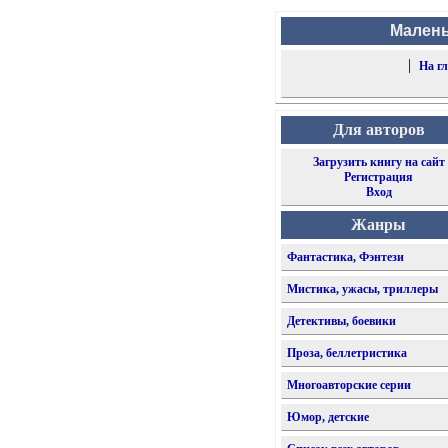
Малень
|
На г
Для авторов
Загрузить книгу на сайт
Регистрация
Вход
Жанры
Фантастика, Фэнтези
Мистика, ужасы, триллеры
Детективы, боевики
Проза, беллетристика
Многоавторские серии
Юмор, детские