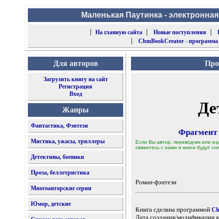
Маленькая Паутинка - электронная
|
|
|
На главную сайта
Новые поступления
|
ChmBookCreator - программа
Для авторов
Про
Загрузить книгу на сайт
Регистрация
Вход
Де
Жанры
Фантастика, Фэнтези
Фрагмент
Мистика, ужасы, триллеры
Если Вы автор, переводчик или из
свяжитесь с нами и книги будут сня
Детективы, боевики
Проза, беллетристика
Роман-фэнтези
Многоавторские серии
Юмор, детские
Книга сделана программой
Ch
Дата создания/модификации к