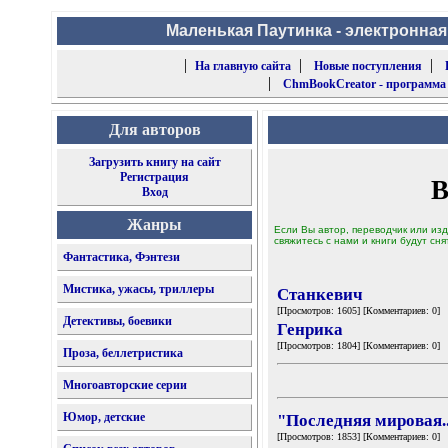
Маленькая Паутинка - электронная
|
|
|
На главную сайта
Новые поступления
|
ChmBookCreator - программа
Для авторов
Загрузить книгу на сайт
Регистрация
В
Вход
Жанры
Если Вы автор, переводчик или изд
свяжитесь с нами и книги будут сня
Фантастика, Фэнтези
Мистика, ужасы, триллеры
Станкевич
[Просмотров: 1605] [Комментариев: 0]
Детективы, боевики
Генрика
[Просмотров: 1804] [Комментариев: 0]
Проза, беллетристика
Многоавторские серии
Юмор, детские
"Последняя мировая.
[Просмотров: 1853] [Комментариев: 0]