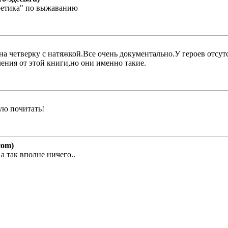
ретика" по выжаванию
 на четверку с натяжкой.Все очень документально.У героев отс
ения от этой книги,но они именно такие.
ую почитать!
com)
 а так вполне ничего..