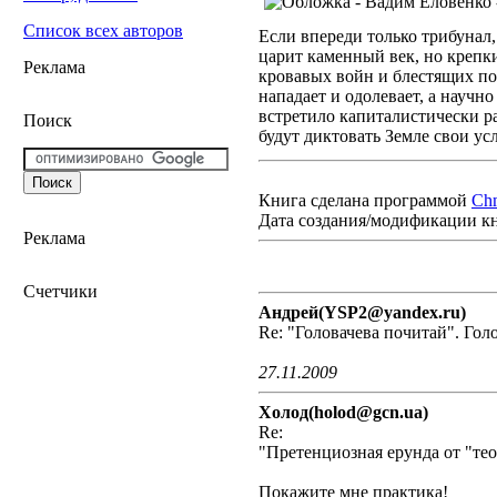
Список всех авторов
Если впереди только трибунал
царит каменный век, но крепк
Реклама
кровавых войн и блестящих поб
нападает и одолевает, а научн
встретило капиталистически р
Поиск
будут диктовать Земле свои ус
Книга сделана программой
Ch
Дата создания/модификации к
Реклама
Счетчики
Андрей(YSP2@yandex.ru)
Re: "Головачева почитай". Гол
27.11.2009
Холод(holod@gcn.ua)
Re:
"Претенциозная ерунда от "те
Покажите мне практика!