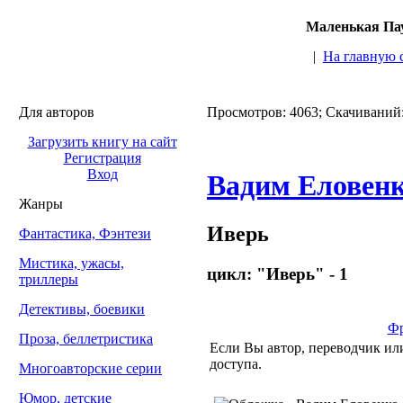
Маленькая Пау
|
На главную 
Для авторов
Просмотров: 4063; Скачиваний
Загрузить книгу на сайт
Регистрация
Вход
Вадим Еловен
Жанры
Иверь
Фантастика, Фэнтези
Мистика, ужасы,
цикл: "Иверь" - 1
триллеры
Детективы, боевики
Фр
Проза, беллетристика
Если Вы автор, переводчик или
доступа.
Многоавторские серии
Юмор, детские