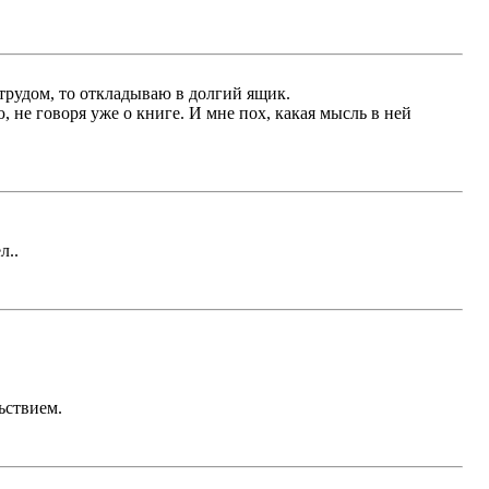
 трудом, то откладываю в долгий ящик.
ю, не говоря уже о книге. И мне пох, какая мысль в ней
л..
ьствием.