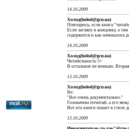
14.10.2009
Холод(holod@gcn.ua)
Повторюсь, если книга "читабе
Если загляну в концовку, а там
содержится и как начиналось р
14.10.2009
Холод(holod@gcn.ua)
Читабельность 5+
В остальное не вникаю. Вторая 
13.10.2009
Холод(holod@gcn.ua)
Re:
"Все очень документально."
Головачева почитай, а его меж
Вот кто книги пишет в стиле д
13.10.2009
Инкогнито(как-то-так"@где-т