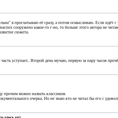
льна" я проглатываю её сразу, а потом осмысливаю. Если идёт с
 наспех сооружено какое-то г-но, то больше этого автора не чита
азвитие сюжета.
часть уступает.. Второй день мучаю, первую за пару часов прочё
ду прочим можно назвать классиком.
окументального очерка. Но не знаю кто не читал бы его с удовол
о-здесь.ru)