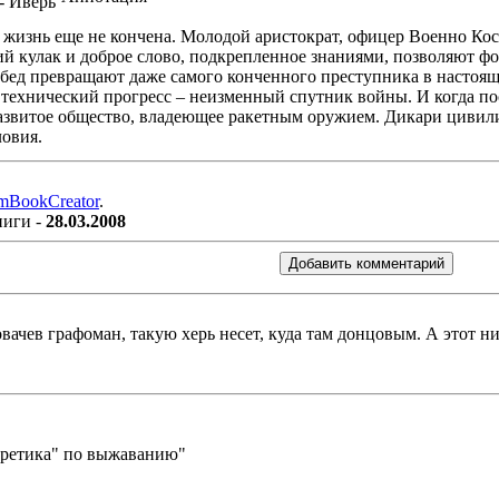
, жизнь еще не кончена. Молодой аристократ, офицер Военно Кос
ий кулак и доброе слово, подкрепленное знаниями, позволяют ф
ед превращают даже самого конченного преступника в настоящего
о технический прогресс – неизменный спутник войны. И когда п
азвитое общество, владеющее ракетным оружием. Дикари цивили
ловия.
mBookCreator
.
ниги -
28.03.2008
овачев графоман, такую херь несет, куда там донцовым. А этот ни
оретика" по выжаванию"