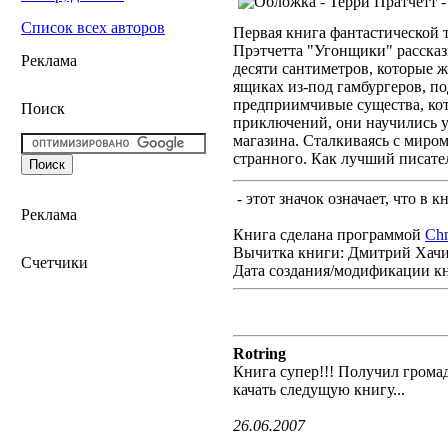
Список всех авторов
Первая книга фантастической 
Прэтчетта "Угонщики" рассказы
Реклама
десяти сантиметров, которые 
ящиках из-под гамбургеров, п
предприимчивые существа, кот
Поиск
приключений, они научились у
магазина. Сталкиваясь с миро
странного. Как лучший писате
- этот значок означает, что в 
Реклама
Книга сделана программой
Ch
Вычитка книги: Дмитрий Хач
Счетчики
Дата создания/модификации к
Rotring
Книга супер!!! Получил громад
качать следущую книгу...
26.06.2007