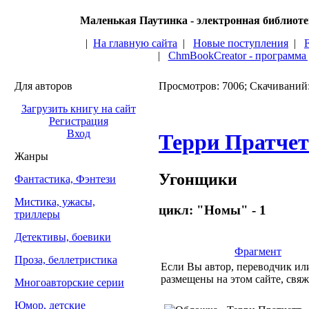
Маленькая Паутинка - электронная библиот
|
На главную сайта
|
Новые поступления
|
|
ChmBookCreator - программа
Для авторов
Просмотров: 7006; Скачиваний
Загрузить книгу на сайт
Регистрация
Вход
Терри Пратчет
Жанры
Угонщики
Фантастика, Фэнтези
Мистика, ужасы,
цикл: "Номы" - 1
триллеры
Детективы, боевики
Фрагмент
Проза, беллетристика
Если Вы автор, переводчик или
размещены на этом сайте, свяж
Многоавторские серии
Юмор, детские