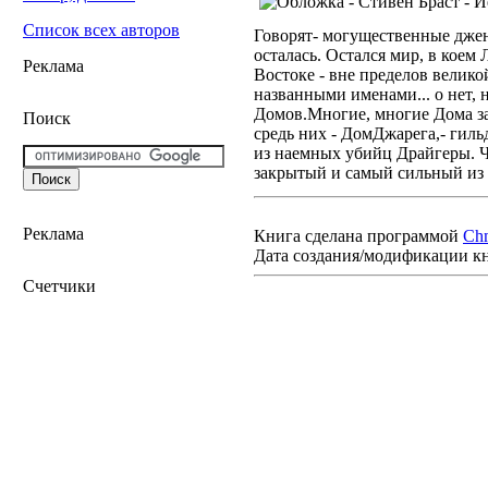
Список всех авторов
Говорят- могущественные джен
осталась. Остался мир, в коем
Реклама
Востоке - вне пределов вели
названными именами... о нет, 
Домов.Многие, многие Дома за
Поиск
средь них - ДомДжарега,- гил
из наемных убийц Драйгеры. Ч
закрытый и самый сильный из Д
Реклама
Книга сделана программой
Ch
Дата создания/модификации к
Счетчики