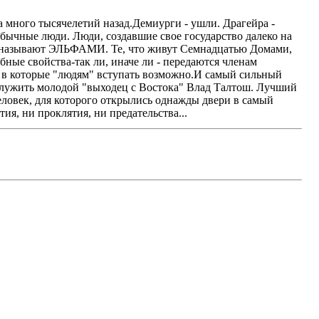
 много тысячелетий назад.Демиурги - ушли. Драгейра -
Обычные люди. Люди, создавшие свое государство далеко на
го называют ЭЛЬФАМИ. Те, что живут Семнадцатью Домами,
бные свойства-так ли, иначе ли - передаются членам
е, в которые "людям" вступать возможно.И самый сильный
 служить молодой "выходец с Востока" Влад Талтош. Лучший
ловек, для которого открылись однажды двери в самый
ия, ни проклятия, ни предательства...