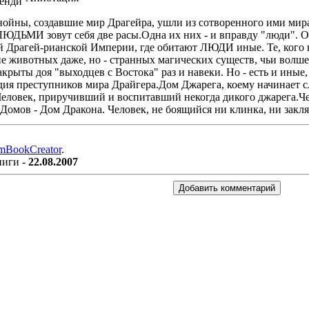
ойны, создавшие мир Драгейра, ушли из сотворенного ими мира
 ЛЮДЬМИ зовут себя две расы.Одна их них - и вправду "люди". 
кой Драгей-рианской Империи, где обитают ЛЮДИ иные. Те, ко
не животных даже, но - странных магических существ, чьи волше
крыты доя "выходцев с Востока" раз и навеки. Но - есть и ины
ьдия преступников мира Драйгера.Дом Джарега, коему начинает
еловек, приручивший и воспитавший некогда дикого джарега.Че
омов - Дом Дракона. Человек, не боящийся ни клинка, ни заклят
mBookCreator
.
ниги -
22.08.2007