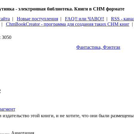
тинка - электронная библиотека. Книги в CHM формате
сайта
|
Новые поступления
|
FAQ!! или ЧАВО!!
|
RSS - кана
|
ChmBookCreator - программа для создания таких CHM книг
: 3050
Фантастика, Фэнтези
2
агмент
 издательство этой книги, и не хотите, что они были размещены 
Аннотация