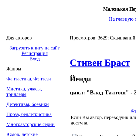
Маленькая Пау
|
На главную 
Для авторов
Просмотров: 3629; Скачиваний
Загрузить книгу на сайт
Регистрация
Вход
Стивен Браст
Жанры
Йенди
Фантастика, Фэнтези
Мистика, ужасы,
цикл: "Влад Талтош" - 
триллеры
Детективы, боевики
Фр
Проза, беллетристика
Если Вы автор, переводчик или
доступа.
Многоавторские серии
Юмор, детские