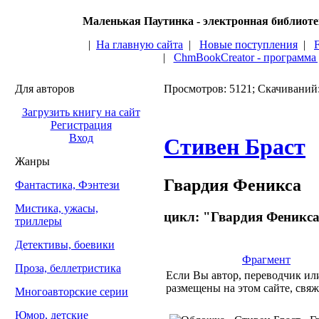
Маленькая Паутинка - электронная библиот
|
На главную сайта
|
Новые поступления
|
|
ChmBookCreator - программа
Для авторов
Просмотров: 5121; Скачиваний
Загрузить книгу на сайт
Регистрация
Вход
Стивен Браст
Жанры
Гвардия Феникса
Фантастика, Фэнтези
Мистика, ужасы,
цикл: "Гвардия Феникса
триллеры
Детективы, боевики
Фрагмент
Проза, беллетристика
Если Вы автор, переводчик или
размещены на этом сайте, свяж
Многоавторские серии
Юмор, детские