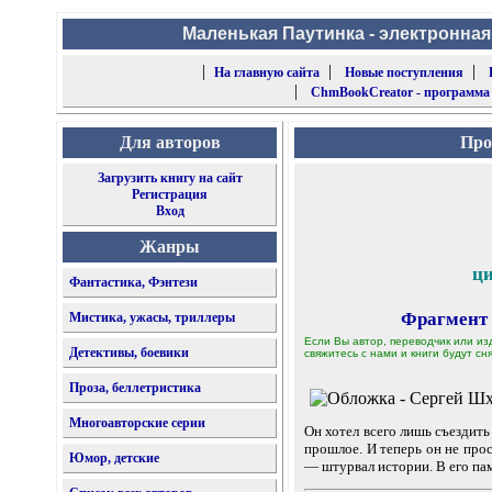
Маленькая Паутинка - электронная
|
|
|
На главную сайта
Новые поступления
|
ChmBookCreator - программа
Для авторов
Про
Загрузить книгу на сайт
Регистрация
Вход
Жанры
ци
Фантастика, Фэнтези
Фрагмент
Мистика, ужасы, триллеры
Если Вы автор, переводчик или из
Детективы, боевики
свяжитесь с нами и книги будут сня
Проза, беллетристика
Многоавторские серии
Он хотел всего лишь съездить
прошлое. И теперь он не пр
Юмор, детские
— штурвал истории. В его па