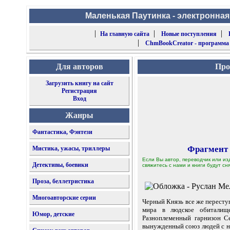
Маленькая Паутинка - электронная
|
|
|
На главную сайта
Новые поступления
|
ChmBookCreator - программа
Для авторов
Про
Загрузить книгу на сайт
Регистрация
Вход
Жанры
Фантастика, Фэнтези
Фрагмент
Мистика, ужасы, триллеры
Если Вы автор, переводчик или из
Детективы, боевики
свяжитесь с нами и книги будут сня
Проза, беллетристика
Многоавторские серии
Черный Князь все же перест
мира в людское обиталищ
Юмор, детские
Разноплеменный гарнизон С
вынужденный союз людей с не