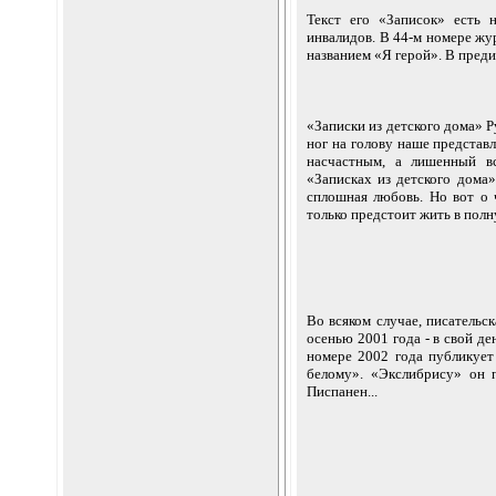
Текст его «Записок» есть 
инвалидов. В 44-м номере жу
названием «Я герой». В пред
«Записки из детского дома» Р
ног на голову наше представ
насчастным, а лишенный вс
«Записках из детского дома»
сплошная любовь. Но вот о 
только предстоит жить в полн
Во всяком случае, писательс
осенью 2001 года - в свой д
номере 2002 года публикуе
белому». «Экслибрису» он 
Писпанен...