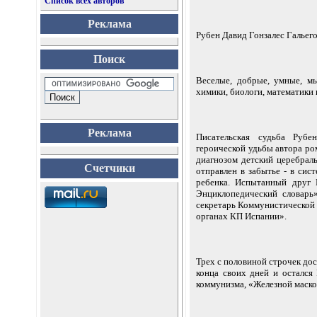
Список всех авторов
Реклама
Рубен Давид Гонзалес Гальего
Поиск
Веселые, добрые, умные, м
химики, биологи, математики и
Реклама
Писательская судьба Рубе
героической удьбы автора ром
диагнозом детский церебрал
Счетчики
отправлен в забытье - в си
ребенка. Испытанный друг 
Энциклопедический словарь
секретарь Коммунистической 
органах КП Испании».
Трех с половиной строчек дос
конца своих дней и остался
коммунизма, «Железной маской