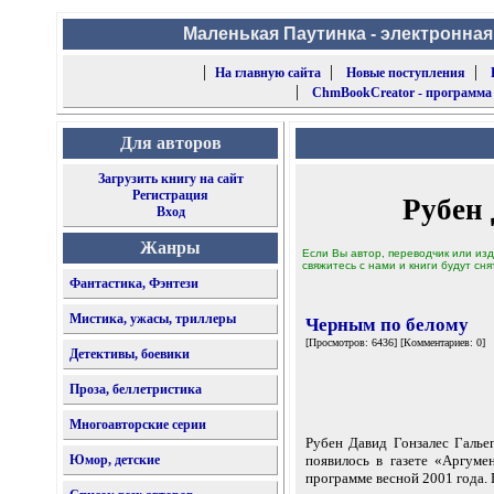
Маленькая Паутинка - электронная
|
|
|
На главную сайта
Новые поступления
|
ChmBookCreator - программа
Для авторов
Загрузить книгу на сайт
Регистрация
Рубен 
Вход
Жанры
Если Вы автор, переводчик или изд
свяжитесь с нами и книги будут сня
Фантастика, Фэнтези
Мистика, ужасы, триллеры
Черным по белому
[Просмотров: 6436] [Комментариев: 0]
Детективы, боевики
Проза, беллетристика
Многоавторские серии
Рубен Давид Гонзалес Галье
Юмор, детские
появилось в газете «Аргум
программе весной 2001 года. 