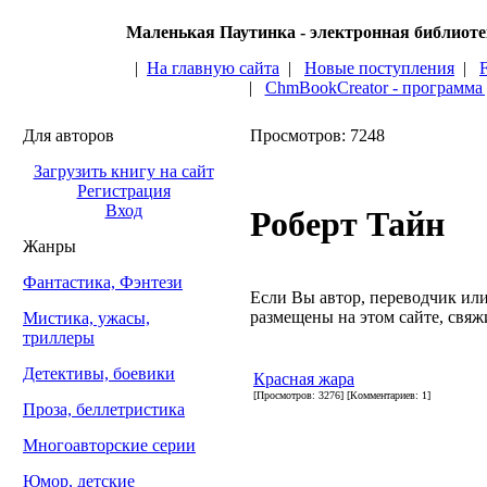
Маленькая Паутинка - электронная библиот
|
На главную сайта
|
Новые поступления
|
|
ChmBookCreator - программа
Для авторов
Просмотров: 7248
Загрузить книгу на сайт
Регистрация
Вход
Роберт Тайн
Жанры
Фантастика, Фэнтези
Если Вы автор, переводчик или 
размещены на этом сайте, свяжи
Мистика, ужасы,
триллеры
Детективы, боевики
Красная жара
[Просмотров: 3276] [Комментариев: 1]
Проза, беллетристика
Многоавторские серии
Юмор, детские