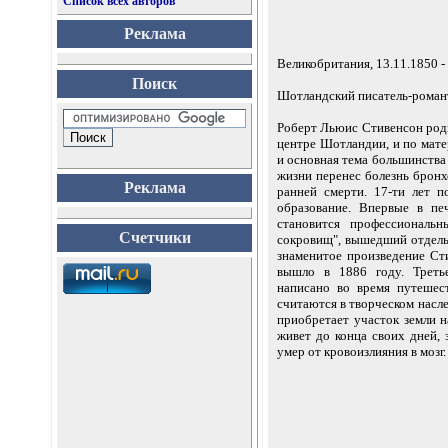
Список всех авторов
Реклама
Великобритания, 13.11.1850 -
Поиск
Шотландский писатель-романти
Роберт Льюис Стивенсон роди
центре Шотландии, и по мат
и основная тема большинства 
жизни перенес болезнь бронх
Реклама
ранней смерти. 17-ти лет 
образование. Впервые в пе
становится профессиональ
Счетчики
сокровищ", вышедший отдель
знаменитое произведение Ст
вышло в 1886 году. Третье
написано во время путешес
считаются в творческом насл
приобретает участок земли н
живет до конца своих дней,
умер от кровоизлияния в мозг.