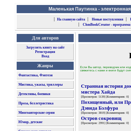
Маленькая Паутинка - электронная
|
|
|
На главную сайта
Новые поступления
|
ChmBookCreator - программа
Для авторов
Загрузить книгу на сайт
Регистрация
Вход
Жанры
Если Вы автор, переводчик или изд
свяжитесь с нами и книги будут сня
Фантастика, Фэнтези
Мистика, ужасы, триллеры
Странная история до
мистера Хайда
Детективы, боевики
[Просмотров: 5139] [Комментариев: 0]
Похищенный, или П
Проза, беллетристика
Дэвида Бэлфура
Многоавторские серии
[Просмотров: 3819] [Комментариев: 0]
Остров сокровищ
Юмор, детские
[Просмотров: 2991] [Комментариев: 0]