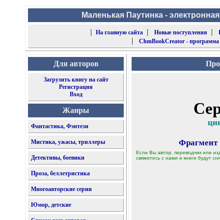
Маленькая Паутинка - электронная
|
|
|
На главную сайта
Новые поступления
|
ChmBookCreator - программа
Для авторов
Про
Загрузить книгу на сайт
Регистрация
Вход
Сер
Жанры
цик
Фантастика, Фэнтези
Фрагмент
Мистика, ужасы, триллеры
Если Вы автор, переводчик или из
Детективы, боевики
свяжитесь с нами и книги будут сня
Проза, беллетристика
Многоавторские серии
Юмор, детские