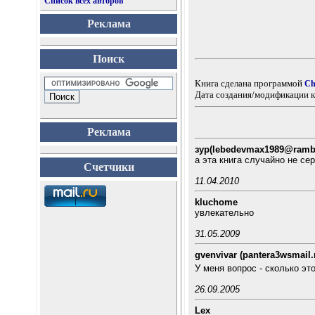
Список всех авторов
Реклама
Поиск
Книга сделана программой
Ch
Дата создания/модификации к
Реклама
зур(lebedevmax1989@rambl
а эта книга случайно не с
Счетчики
11.04.2010
kluchome
увлекательно
31.05.2009
gvenvivar (pantera3wsmail.
У меня вопрос - сколько эт
26.09.2005
Lex