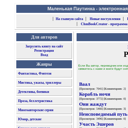
Маленькая Паутинка - электронная
|
|
|
На главную сайта
Новые поступления
|
ChmBookCreator - программа
Для авторов
Загрузить книгу на сайт
Регистрация
Р
Вход
Жанры
Если Вы автор, переводчик или изд
свяжитесь с нами и книги будут сня
Фантастика, Фэнтези
Мистика, ужасы, триллеры
Ваал
[Просмотров: 7041] [Комментариев: 2]
Детективы, боевики
Корабль ночи
[Просмотров: 3772] [Комментариев: 0]
Проза, беллетристика
Они жаждут
[Просмотров: 5466] [Комментариев: 3]
Многоавторские серии
Неисповедимый путь
Юмор, детские
[Просмотров: 3496] [Комментариев: 0]
Участь Эшеров