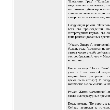
"Вифаниин Грех" ("Корабль
издательство прослышало, чт
и отложило публикацию этого
срочно написал еще один ро
автором - то есть автором, к
Следующий роман, "Неиспове
всех его произведений, п
литературных кругов; его об
книг, рекомендованных для ч
"Участь Эшеров", готический
больше года "пролежал на по
такова часто судьба действи
тех соображений, что у Макк
новых книг.
После выхода "Песни Свон"
ужасов. Этот роман 4 недел
издание было распродано в 
время было четыре). И след
количестве около миллиона шт
Роман "Жизнь мальчишки", а
также и литературные премии
После романа "По дороге к юг
Сейчас вернулся к трудово