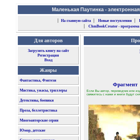
Маленькая Паутинка - электронная
|
|
|
На главную сайта
Новые поступления
|
ChmBookCreator - программа
Для авторов
Про
Загрузить книгу на сайт
Регистрация
Вход
Жанры
Фантастика, Фэнтези
Фрагмент
Мистика, ужасы, триллеры
Если Вы автор, переводчик или из
свяжитесь с нами и книги будут сня
Детективы, боевики
Проза, беллетристика
Многоавторские серии
Юмор, детские