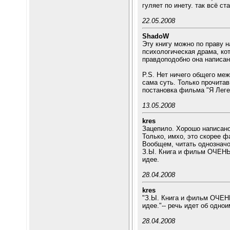
гуляет по инету. так всё ст
22.05.2008
ShadoW
Эту книгу можно по праву н
психологическая драма, ко
правдоподобно она написа
P.S. Нет ничего общего ме
сама суть. Только прочитав
постановка фильма "Я Лег
13.05.2008
kres
Зацепило. Хорошо написано.
Только, имхо, это скорее ф
Вообщем, читать однознач
З.Ы. Книга и фильм ОЧЕНЬ 
идее.
28.04.2008
kres
"З.Ы. Книга и фильм ОЧЕНЬ
идее."-- речь идет об одн
28.04.2008