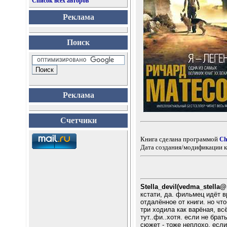
Список всех авторов
Реклама
Поиск
Реклама
Счетчики
Книга сделана программой
Ch
Дата создания/модификации к
Stella_devil(vedma_stella@
кстати, да. фильмец идёт вр
отдалённое от книги. но чт
три ходила как варёная, в
тут..фи..хотя. если не бра
сюжет - тоже неплохо, есл