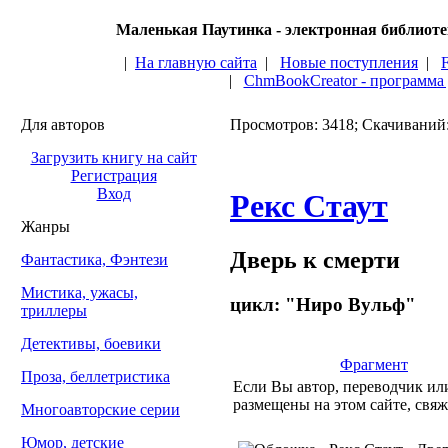
Маленькая Паутинка - электронная библиот
|
На главную сайта
|
Новые поступления
|
|
ChmBookCreator - программа
Для авторов
Просмотров: 3418; Скачиваний
Загрузить книгу на сайт
Регистрация
Вход
Рекс Стаут
Жанры
Дверь к смерти
Фантастика, Фэнтези
Мистика, ужасы,
цикл: "Ниро Вульф"
триллеры
Детективы, боевики
Фрагмент
Проза, беллетристика
Если Вы автор, переводчик или
размещены на этом сайте, свяж
Многоавторские серии
Юмор, детские