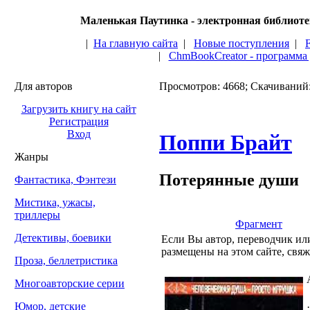
Маленькая Паутинка - электронная библиот
|
На главную сайта
|
Новые поступления
|
|
ChmBookCreator - программа
Для авторов
Просмотров: 4668; Скачиваний
Загрузить книгу на сайт
Регистрация
Вход
Поппи Брайт
Жанры
Потерянные души
Фантастика, Фэнтези
Мистика, ужасы,
триллеры
Фрагмент
Детективы, боевики
Если Вы автор, переводчик или
размещены на этом сайте, свяж
Проза, беллетристика
Многоавторские серии
Юмор, детские