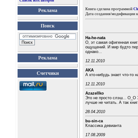
Список всех авторов
Книга сделана программой
Ch
Реклама
Дата создания/модификации к
Поиск
Ha-he-nata
О, эт самая офигенная книг
ощущений. И мир будто пере
однако...
Реклама
12.11.2010
AKA
Счетчики
А кто-нибудь знает что-то 
12.11.2010
Azazellko
Это не просто слэш... О_О
лучше не читать. А так книга
28.04.2010
bu-sin-ca
Классика девианта
17.08.2009