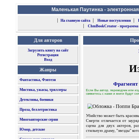
Маленькая Паутинка - электронная
|
|
|
На главную сайта
Новые поступления
|
ChmBookCreator - программа
Для авторов
Про
Загрузить книгу на сайт
Регистрация
Вход
И
Жанры
Фантастика, Фэнтези
Фрагмент
Мистика, ужасы, триллеры
Если Вы автор, переводчик или из
свяжитесь с нами и книги будут сня
Детективы, боевики
Проза, беллетристика
Убийство может быть красив
Многоавторские серии
Смерти отличается от зауря
сцена для двух актеров, р
Юмор, детские
стильную драму, "звезды" кот