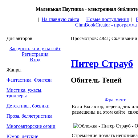
Маленькая Паутинка - электронная библиот
|
На главную сайта
|
Новые поступления
|
|
ChmBookCreator - программа
Для авторов
Просмотров: 4841; Скачиваний
Загрузить книгу на сайт
Регистрация
Вход
Питер Страуб
Жанры
Обитель Теней
Фантастика, Фэнтези
Мистика, ужасы,
триллеры
Фрагмент
Детективы, боевики
Если Вы автор, переводчик или
размещены на этом сайте, свяж
Проза, беллетристика
Многоавторские серии
Стремление познать непознавае
Юмор, детские