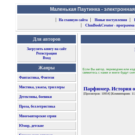
Маленькая Паутинка - электронная
|
|
|
На главную сайта
Новые поступления
|
ChmBookCreator - программа
Для авторов
Загрузить книгу на сайт
Регистрация
Вход
Жанры
Если Вы автор, переводчик или изд
свяжитесь с нами и книги будут сня
Фантастика, Фэнтези
Мистика, ужасы, триллеры
Парфюмер. История 
[Просмотров: 10954] [Комментариев: 11
Детективы, боевики
Проза, беллетристика
Многоавторские серии
Юмор, детские