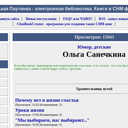
кая Паутинка - электронная библиотека. Книги в CHM 
|
|
|
лавную сайта
Новые поступления
FAQ!! или ЧАВО!!
RSS - канал новых
|
|
ChmBookCreator - программа для создания таких CHM книг
Просмотров: 15943
Юмор, детские
Ольга Санечкина
Если Вы автор, переводчик или издательство этих книг, и не хотите, что они б
свяжитесь с нами и книги будут сняты с доступа.
Хранительница путей
Почему нет в жизни счастья
[Просмотров: 5132] [Комментариев: 3]
Уроки жизни
[Просмотров: 5758] [Комментариев: 0]
"Мы выбираем, нас выбирают..."
[Просмотров: 5078] [Комментариев: 0]