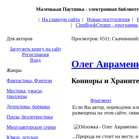
Маленькая Паутинка - электронная библиот
|
На главную сайта
|
Новые поступления
|
|
ChmBookCreator - программа
Для авторов
Просмотров: 6511; Скачиваний:
Загрузить книгу на сайт
Регистрация
Вход
Олег Аврамен
Жанры
Конноры и Хранит
Фантастика, Фэнтези
Мистика, ужасы,
триллеры
Фрагмент
Детективы, боевики
Если Вы автор, переводчик или
размещены на этом сайте, свяж
Проза, беллетристика
Многоавторские серии
...Природа не стоит на месте, 
Юмор, детские