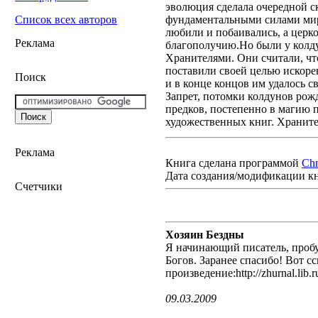
эволюция сделала очередной с
фундаментальными силами миро
Список всех авторов
любили и побаивались, а церко
Реклама
благополучию.Но были у колду
Хранителями. Они считали, чт
поставили своей целью искоре
Поиск
и в конце концов им удалось 
Запрет, потомки колдунов ро
предков, постепенно в магию п
художественных книг. Храните
Реклама
Книга сделана программой
Ch
Дата создания/модификации к
Счетчики
Хозяин Бездны
Я начинающий писатель, пробу
Богов. Заранее спасибо! Вот с
произведение:http://zhurnal.lib.
09.03.2009