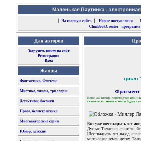
Маленькая Паутинка - электронная
|
|
|
На главную сайта
Новые поступления
|
ChmBookCreator - программа
Для авторов
Про
Загрузить книгу на сайт
Регистрация
Вход
Жанры
цикл: 
Фантастика, Фэнтези
Фрагмент
Мистика, ужасы, триллеры
Если Вы автор, переводчик или из
Детективы, боевики
свяжитесь с нами и книги будут сня
Проза, беллетристика
Многоавторские серии
Вот уже шестнадцать лет мину
Дункан Талискер, сразившийс
Юмор, детские
Шестнадцать лет назад спас
магические земли детям Тали