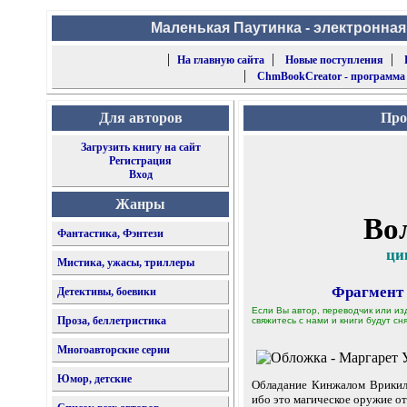
Маленькая Паутинка - электронная
|
|
|
На главную сайта
Новые поступления
|
ChmBookCreator - программа
Для авторов
Про
Загрузить книгу на сайт
Регистрация
Вход
Жанры
Во
Фантастика, Фэнтези
ци
Мистика, ужасы, триллеры
Фрагмент
Детективы, боевики
Если Вы автор, переводчик или из
Проза, беллетристика
свяжитесь с нами и книги будут сня
Многоавторские серии
Юмор, детские
Обладание Кинжалом Врикил
ибо это магическое оружие о