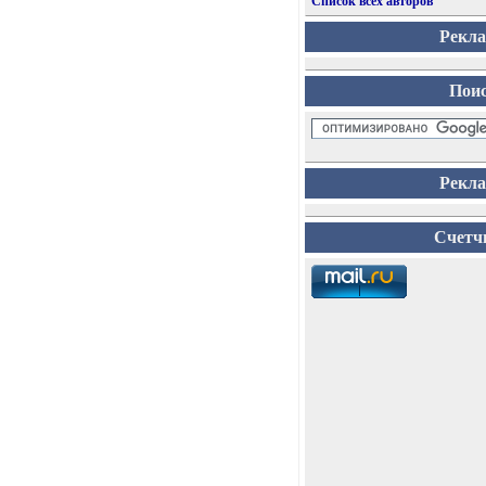
Список всех авторов
Рекл
Пои
Рекл
Счетч