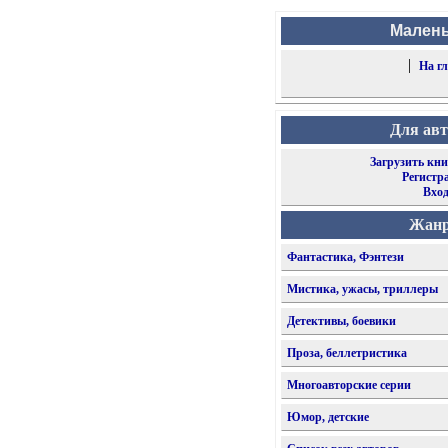
Малень
|
На г
Для ав
Загрузить кни
Регистр
Вхо
Жан
Фантастика, Фэнтези
Мистика, ужасы, триллеры
Детективы, боевики
Проза, беллетристика
Многоавторские серии
Юмор, детские