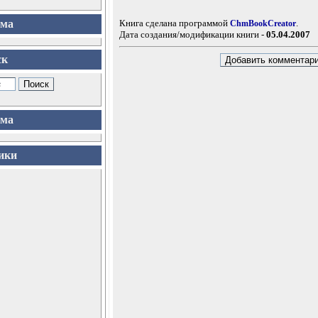
ама
Книга сделана программой
.
ChmBookCreator
Дата создания/модификации книги -
05.04.2007
ск
ама
ики