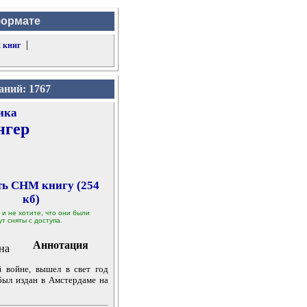
формате
|
 книг
аний: 1767
ика
нгер
ть CHM книгу (254
кб)
 и не хотите, что они были
т сняты с доступа.
Аннотация
 войне, вышел в свет год
 был издан в Амстердаме на