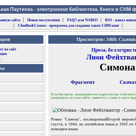
кая Паутинка - электронная библиотека. Книги в CHM 
|
|
|
лавную сайта
Новые поступления
FAQ!! или ЧАВО!!
RSS - канал новых
|
|
ChmBookCreator - программа для создания таких CHM книг
торов
Просмотров: 3468; Скачив
гу на сайт
Проза, беллетрист
ация
Лион Фейхтва
д
Симона
ры
Фрагмент
Скача
Если Вы автор, переводчик или издательство этой книги,
размещены на этом сайте, свяжитесь с нами и книги буду
Роман "Симона", посвященныйВторой мировой
спустя, в 1944, на английском языке,в 1945 он
немецком языке.