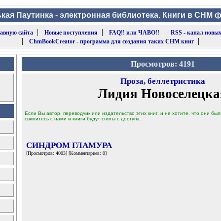
кая Паутинка - электронная библиотека. Книги в CHM 
|
|
|
лавную сайта
Новые поступления
FAQ!! или ЧАВО!!
RSS - канал новых
|
|
ChmBookCreator - программа для создания таких CHM книг
Просмотров: 4191
Проза, беллетристика
Лидия Новоселецка
Если Вы автор, переводчик или издательство этих книг, и не хотите, что они б
свяжитесь с нами и книги будут сняты с доступа.
СИНДРОМ ГЛАМУРА
[Просмотров: 4003] [Комментариев: 0]