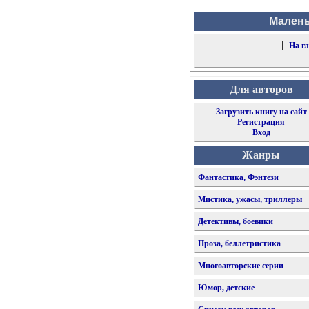
Малень
|
На г
Для авторов
Загрузить книгу на сайт
Регистрация
Вход
Жанры
Фантастика, Фэнтези
Мистика, ужасы, триллеры
Детективы, боевики
Проза, беллетристика
Многоавторские серии
Юмор, детские