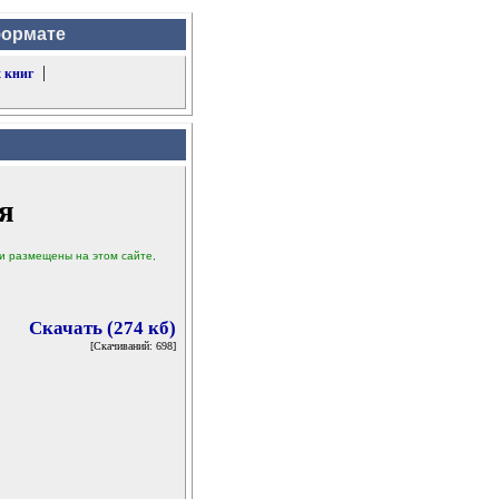
формате
|
 книг
я
ыли размещены на этом сайте,
Скачать (274 кб)
[Скачиваний: 698]