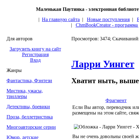
Маленькая Паутинка - электронная библиот
|
На главную сайта
|
Новые поступления
|
|
ChmBookCreator - программа
Для авторов
Просмотров: 3474; Скачиваний
Загрузить книгу на сайт
Регистрация
Вход
Ларри Уингет
Жанры
Хватит ныть, выше 
Фантастика, Фэнтези
Мистика, ужасы,
триллеры
Фрагмент
Детективы, боевики
Если Вы автор, переводчик или
размещены на этом сайте, свяж
Проза, беллетристика
Многоавторские серии
Вы не очень довольны своей ж
Юмор, детские