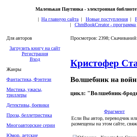
Маленькая Паутинка - электронная библиот
|
На главную сайта
|
Новые поступления
|
|
ChmBookCreator - программа
Для авторов
Просмотров: 2398; Скачиваний
Загрузить книгу на сайт
Регистрация
Вход
Кристофер Ст
Жанры
Волшебник на войн
Фантастика, Фэнтези
Мистика, ужасы,
цикл: "Волшебник-бродя
триллеры
Детективы, боевики
Фрагмент
Проза, беллетристика
Если Вы автор, переводчик или
размещены на этом сайте, свяж
Многоавторские серии
Юмор, детские