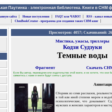
кая Паутинка - электронная библиотека. Книги в CHM 
|
|
|
лавную сайта
Новые поступления
FAQ!! или ЧАВО!!
RSS - канал новых
|
|
ChmBookCreator - программа для создания таких CHM книг
Просмотров: 4057; Скачиваний: 2
Мистика, ужасы, триллеры
Кодзи Судзуки
Темные воды
Фрагмент
Скачать CHM
Если Вы автор, переводчик или издательство этой книги, и не хотите, что они
свяжитесь с нами и книги будут сняты с доступа.
Аннотаци
Сборник из семи рассказов, реальност
в той или иной степени морем и водой
психологические, что доказывает: С
мужских и женских характеров и масте