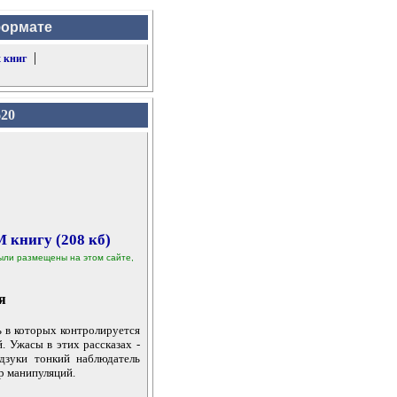
формате
|
 книг
620
 книгу (208 кб)
 были размещены на этом сайте,
я
ь в которых контролируется
. Ужасы в этих рассказах -
удзуки тонкий наблюдатель
р манипуляций.