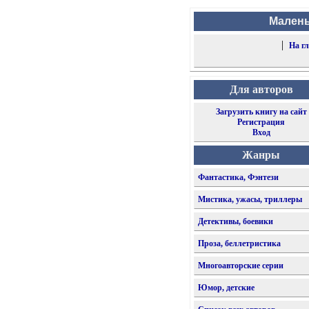
Малень
|
На г
Для авторов
Загрузить книгу на сайт
Регистрация
Вход
Жанры
Фантастика, Фэнтези
Мистика, ужасы, триллеры
Детективы, боевики
Проза, беллетристика
Многоавторские серии
Юмор, детские